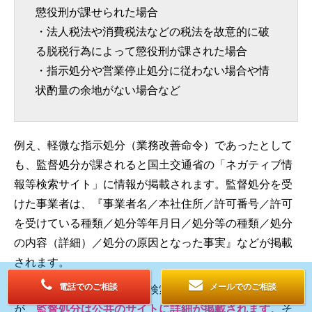
懲役刑が課せられた場合
・法人税法や消費税法などの税法を故意的に破
る脱税行為によって懲役刑が課された場合
・指示処分や営業停止処分に従わない場合や情
状酌量の余地がない場合など
例え、軽微な指示処分（業務改善命令）であったとして
も、監督処分が課されると国土交通省の「ネガティブ情
報等検索サイト」に情報が掲載されます。監督処分を受
けた事業者は、『事業者名／本社住所／許可番号／許可
を受けている種類／処分等年月日／処分等の種類／処分
の内容（詳細）／処分の原因となった事実』などが掲載
されます。
電話でのご相談
メールでのご相談
個人が課された刑罰などは検索することができません
が、
監督処分は公共のサイトに詳細が掲載されます
。そ