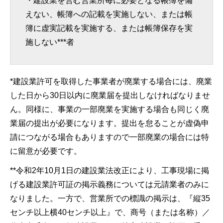
・建設業を営む営業所毎に必要となる帳簿を備
えない、帳簿への記載を実施しない、または帳
簿に虚実記載を実施する、または帳簿保存を実
施しない***者
*建設業許可を取得した事業者が廃業する場合には、廃業
した日から30日以内に廃業届を提出しなければなりませ
ん。同様に、事業の一部廃業を実施する場合も同じく廃
業届の提出が必要になります。提出を怠ることが虚偽申
請につながる場合もありますので一部廃業の場合には特
に留意が必要です。
**令和2年10月1日の建設業法改正により、工事現場に掲
げる建設業許可証の掲示義務については元請業者のみに
なりました。一方で、営業所での標識の掲示は、『縦35
センチ以上横40センチ以上』で、商号（または名称）／