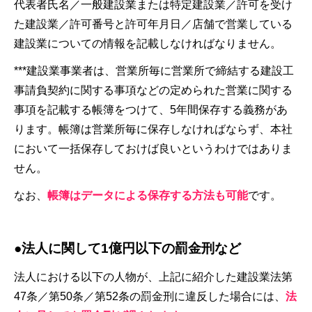
代表者氏名／一般建設業または特定建設業／許可を受け
た建設業／許可番号と許可年月日／店舗で営業している
建設業についての情報を記載しなければなりません。
***建設業事業者は、営業所毎に営業所で締結する建設工
事請負契約に関する事項などの定められた営業に関する
事項を記載する帳簿をつけて、5年間保存する義務があ
ります。帳簿は営業所毎に保存しなければならず、本社
において一括保存しておけば良いというわけではありま
せん。
なお、
帳簿はデータによる保存する方法も可能
です。
●法人に関して1億円以下の罰金刑など
法人における以下の人物が、上記に紹介した建設業法第
47条／第50条／第52条の罰金刑に違反した場合には、
法