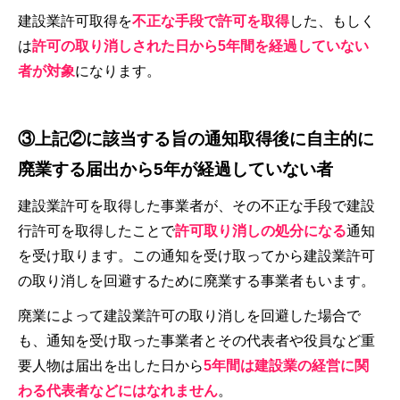
建設業許可取得を
不正な手段で許可を取得
した、もしく
は
許可の取り消しされた日から5年間を経過していない
者が対象
になります。
③上記②に該当する旨の通知取得後に自主的に
廃業する届出から5年が経過していない者
建設業許可を取得した事業者が、その不正な手段で建設
行許可を取得したことで
許可取り消しの処分になる
通知
を受け取ります。この通知を受け取ってから建設業許可
の取り消しを回避するために廃業する事業者もいます。
廃業によって建設業許可の取り消しを回避した場合で
も、通知を受け取った事業者とその代表者や役員など重
要人物は届出を出した日から
5年間は建設業の経営に関
わる代表者などにはなれません
。