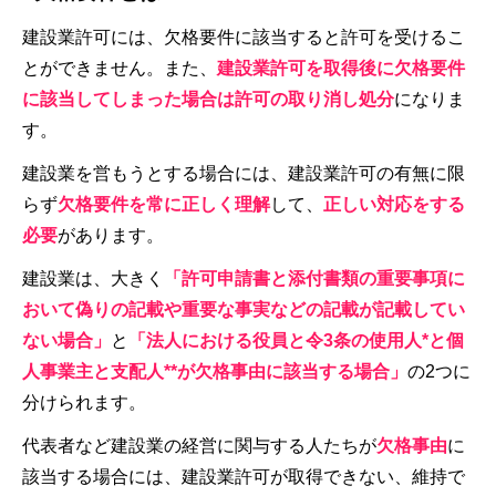
建設業許可には、欠格要件に該当すると許可を受けるこ
とができません。また、
建設業許可を取得後に欠格要件
に該当してしまった場合は許可の取り消し処分
になりま
す。
建設業を営もうとする場合には、建設業許可の有無に限
らず
欠格要件を常に正しく理解
して、
正しい対応をする
必要
があります。
建設業は、大きく
「許可申請書と添付書類の重要事項に
おいて偽りの記載や重要な事実などの記載が記載してい
ない場合」
と
「法人における役員と令3条の使用人*と個
人事業主と支配人**が欠格事由に該当する場合」
の2つに
分けられます。
代表者など建設業の経営に関与する人たちが
欠格事由
に
該当する場合には、建設業許可が取得できない、維持で