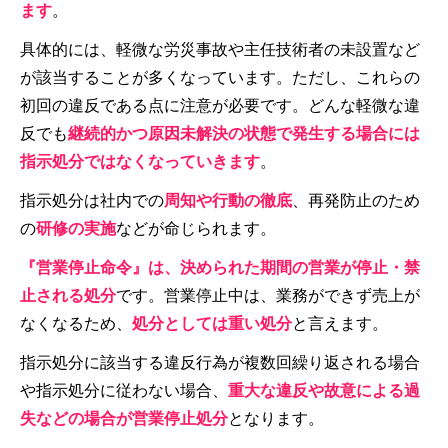
ます
。
具体的には、軽微な労災事故や主任技術者の未設置など
が該当することが多くなっています。ただし、これらの
初回の違反である点に注意が必要です。どんな軽微な違
反でも
継続的かつ原因未解決の状態で発生する場合には
指示処分ではなくなっていきます
。
指示処分は社内での
周知や行動の徹底
、再発防止のため
の
研修の実施
などが命じられます。
『営業停止命令』は、決められた期間の営業が停止・禁
止される処分
です。営業停止中は、業務ができず売上が
なくなるため、
処分としては重い処分
と言えます。
指示処分に該当する違反行為が複数回繰り返される場合
や指示処分に従わない場合、
重大な違反や故意による過
失などの場合が営業停止処分
となります。