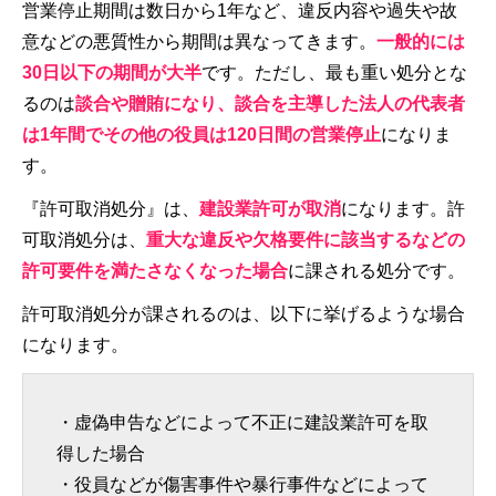
営業停止期間は数日から1年など、違反内容や過失や故
意などの悪質性から期間は異なってきます。
一般的には
30日以下の期間が大半
です。ただし、最も重い処分とな
るのは
談合や贈賄になり、談合を主導した法人の代表者
は1年間でその他の役員は120日間の営業停止
になりま
す。
『許可取消処分』は、
建設業許可が取消
になります。許
可取消処分は、
重大な違反や欠格要件に該当するなどの
許可要件を満たさなくなった場合
に課される処分です。
許可取消処分が課されるのは、以下に挙げるような場合
になります。
・虚偽申告などによって不正に建設業許可を取
得した場合
・役員などが傷害事件や暴行事件などによって